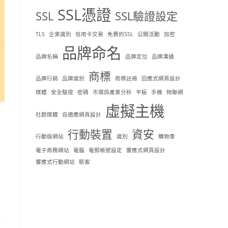
SSL憑證
SSL
SSL驗證設定
TLS
企業識別
信用卡交易
免費的SSL
公關活動
加密
品牌命名
品牌名稱
品牌定位
品牌溝通
商標
品牌行銷
品牌識別
商標註冊
回應式網頁設計
媒體
安全驗證
密碼
市場與產業分析
平板
手機
物聯網
虛擬主機
社群媒體
自適應網頁設計
行動裝置
資安
行動版網站
識別
購物車
電子商務網站
電腦
電郵帳號設定
響應式網頁設計
響應式行動網站
駭客