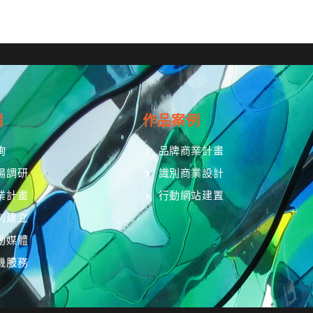
目
作品案例
詢
品牌商業計畫
場調研
識別商業設計
業計畫
行動網站建置
別建立
動媒體
機服務