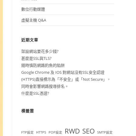
數位行動媒體
虛擬主機 Q&A
近期文章
架設網站要花多少錢?
甚麼是SSL與TLS?
隨時慎防網路釣魚的陷阱
Google Chrome 及 IOS 對網站沒有SSL安全認證
(HTTPS)直接標示為「不安全」或「Not Secure」，
同時會影響網路搜尋排名。
什麼是SSL憑證?
標籤雲
RWD
SEO
FTP設定
HTTPS
POP設定
SMTP設定