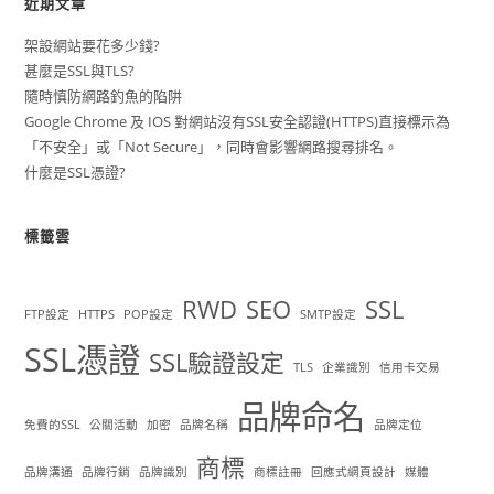
近期文章
架設網站要花多少錢?
甚麼是SSL與TLS?
隨時慎防網路釣魚的陷阱
Google Chrome 及 IOS 對網站沒有SSL安全認證(HTTPS)直接標示為
「不安全」或「Not Secure」，同時會影響網路搜尋排名。
什麼是SSL憑證?
標籤雲
RWD
SEO
SSL
FTP設定
HTTPS
POP設定
SMTP設定
SSL憑證
SSL驗證設定
TLS
企業識別
信用卡交易
品牌命名
免費的SSL
公關活動
加密
品牌名稱
品牌定位
商標
品牌溝通
品牌行銷
品牌識別
商標註冊
回應式網頁設計
媒體