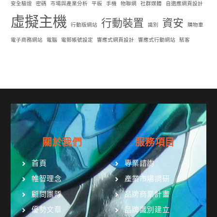
安全驗證
密碼
市場與產業分析
平板
手機
物聯網
社群媒體
自適應網頁設計
虛擬主機
行動裝置
資安
行動版網站
識別
購物車
電子商務網站
電腦
電郵帳號設定
響應式網頁設計
響應式行動網站
駭客
關於我們
服務項目
首頁
專業諮詢
帷智理念
產業市場調研
顧問團隊
品牌商業計畫
優勢文章
品牌識別建立