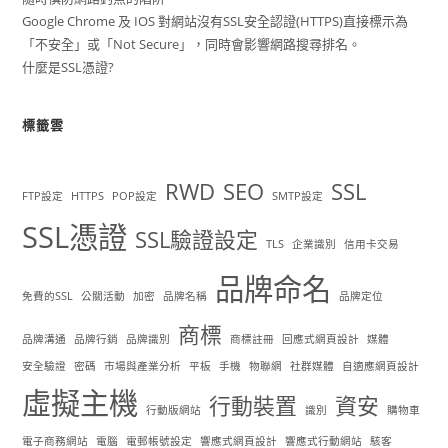
Google Chrome 及 IOS 對網站沒有SSL安全認證(HTTPS)直接標示為
「不安全」或「Not Secure」，同時會影響網路搜尋排名。
什麼是SSL憑證?
標籤雲
RWD
SEO
SSL
FTP設定
HTTPS
POP設定
SMTP設定
SSL憑證
SSL驗證設定
TLS
企業識別
信用卡交易
品牌命名
免費的SSL
公關活動
加密
品牌名稱
品牌定位
商標
品牌溝通
品牌行銷
品牌識別
商標註冊
回應式網頁設計
媒體
安全驗證
密碼
市場與產業分析
平板
手機
物聯網
社群媒體
自適應網頁設計
虛擬主機
行動裝置
資安
行動版網站
識別
購物車
電子商務網站
電腦
電郵帳號設定
響應式網頁設計
響應式行動網站
駭客