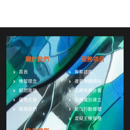
關於我們
服務項目
首頁
專業諮詢
帷智理念
產業市場調研
顧問團隊
品牌商業計畫
優勢文章
品牌識別建立
聯絡我們
數位行動媒體
虛擬主機服務